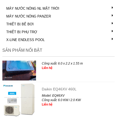
MÁY NƯỚC NÓNG NL MẶT TRỜI
MÁY NƯỚC NÓNG PANZER
THIẾT BỊ BỂ BƠI
THIẾT BỊ PHỤ TRỢ
X-LINE ENDLESS POOL
SẢN PHẨM NỔI BẬT
X-SPORT 6.0
Model: X-SPORT 6.0
Công xuất: 6.0 x 2.2 x 1.55 m
Liên hệ
Daikin EQ46XV 460L
Model: EQ46XV
Công xuất: 6.0 KW / 2.0 KW
Liên hệ