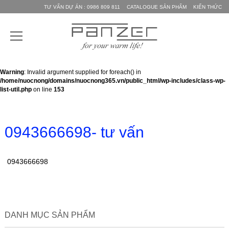
TƯ VẤN DỰ ÁN : 0986 809 811
CATALOGUE SẢN PHẨM
KIẾN THỨC
Warning
: Invalid argument supplied for foreach() in
/home/nuocnong/domains/nuocnong365.vn/public_html/wp-includes/class-wp-
list-util.php
on line
153
0943666698- tư vấn
0943666698
DANH MỤC SẢN PHẨM