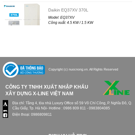
Daikin EQ37XV 370L
Model: EQ37XV
Công xuất: 4.5 KW / 1.5 KW
Liên hệ
Máy nước nóng bơm nhiệt PANZER PZ-
752HAP
Model: PZ-752HAP
Copyright (c) nuocnong.vn. All Rights Reserved
Công xuất: 21.16 KW
Liên hệ
CÔNG TY TNHH XUẤT NHẬP KHẨU
Máy nước nóng bơm nhiệt PANZER PZ-
XÂY DỰNG X-LINE VIỆT NAM
316KA
Địa chỉ: Tầng 4, tòa nhà Luxury Office số 59 Võ Chí Công, P. Nghĩa Đô, Q.
Model: PZ-316KA
Cầu Giấy, Tp. Hà Nội- Hotline : 0986 809 811 - 0983804085
Công xuất: 26.36 KW
Điện thoại: 0986809811
Liên hệ
Máy nước nóng bơm nhiệt PANZER PZ-