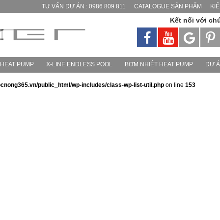
TƯ VẤN DỰ ÁN : 0986 809 811
CATALOGUE SẢN PHẨM
KI
Kết nối với ch
 HEAT PUMP
X-LINE ENDLESS POOL
BƠM NHIỆT HEAT PUMP
DỰ 
ong365.vn/public_html/wp-includes/class-wp-list-util.php
on line
153