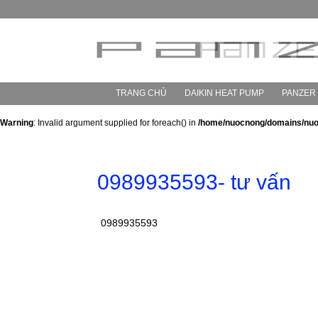
TRANG CHỦ
DAIKIN HEAT PUMP
PANZER
Warning
: Invalid argument supplied for foreach() in
/home/nuocnong/domains/nuocn
0989935593- tư vấn
0989935593