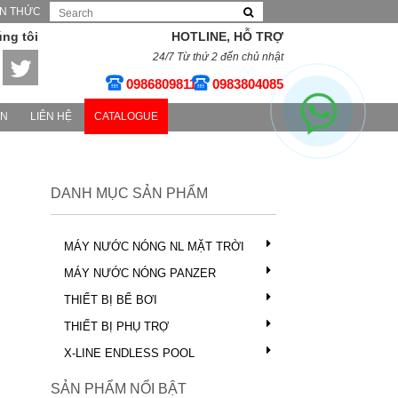
ẾN THỨC
úng tôi
HOTLINE, HỖ TRỢ
24/7 Từ thứ 2 đến chủ nhật
0986809811
0983804085
ÁN
LIÊN HỆ
CATALOGUE
DANH MỤC SẢN PHẨM
MÁY NƯỚC NÓNG NL MẶT TRỜI
MÁY NƯỚC NÓNG PANZER
THIẾT BỊ BỂ BƠI
THIẾT BỊ PHỤ TRỢ
X-SPORT 6.0
X-LINE ENDLESS POOL
Model: X-SPORT 6.0
Công xuất: 6.0 x 2.2 x 1.55 m
SẢN PHẨM NỔI BẬT
Liên hệ