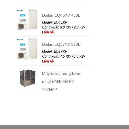
Daikin EQ46XV 460L
Model: EQ46XV
Công xuất: 6.0 KW / 2.0 KW
Liên hệ
Daikin EQ37XV 370L
Model: EQ37XV
Công xuất: 4.5 KW / 1.5 KW
Liên hệ
Máy nước nóng bơm
nhiệt PANZER PZ-
VPBANK
752HAP
Model: PZ-752HAP
Công xuất: 21.16 KW
VINACONEX
Liên hệ
Máy nước nóng bơm
BẮC VIỆT CONSTRUCTION
nhiệt PANZER PZ-316KA
Wyndham Legend Halong