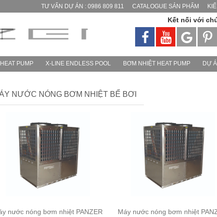
TƯ VẤN DỰ ÁN : 0986 809 811
CATALOGUE SẢN PHẨM
KI
Kết nối với ch
 HEAT PUMP
X-LINE ENDLESS POOL
BƠM NHIỆT HEAT PUMP
DỰ 
ÁY NƯỚC NÓNG BƠM NHIỆT BỂ BƠI
áy nước nóng bơm nhiệt PANZER
Máy nước nóng bơm nhiệt PAN