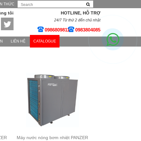
ẾN THỨC
úng tôi
HOTLINE, HỖ TRỢ
24/7 Từ thứ 2 đến chủ nhật
0986809811
0983804085
ÁN
LIÊN HỆ
CATALOGUE
ZER
Máy nước nóng bơm nhiệt PANZER