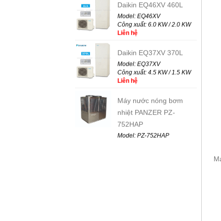
Model: EQ46XV
Công xuất: 6.0 KW / 2.0 KW
Liên hệ
Daikin EQ37XV 370L
Model: EQ37XV
Công xuất: 4.5 KW / 1.5 KW
Liên hệ
Máy nước nóng bơm
nhiệt PANZER PZ-
752HAP
Model: PZ-752HAP
Công xuất: 21.16 KW
Liên hệ
M
Máy nước nóng bơm
nhiệt PANZER PZ-316KA
Model: PZ-316KA
Công xuất: 26.36 KW
Liên hệ