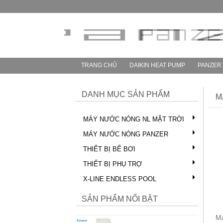
TRANG CHỦ
DAIKIN HEAT PUMP
PANZER
DANH MỤC SẢN PHẨM
M
MÁY NƯỚC NÓNG NL MẶT TRỜI
MÁY NƯỚC NÓNG PANZER
THIẾT BỊ BỂ BƠI
THIẾT BỊ PHỤ TRỢ
X-SPORT 6.0
X-LINE ENDLESS POOL
Model: X-SPORT 6.0
Công xuất: 6.0 x 2.2 x 1.55 m
SẢN PHẨM NỔI BẬT
Liên hệ
M
Daikin EQ46XV 460L