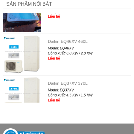
SẢN PHẨM NỔI BẬT
Model: X-SPORT 6.0
Công xuất: 6.0 x 2.2 x 1.55 m
Liên hệ
Daikin EQ46XV 460L
Model: EQ46XV
Công xuất: 6.0 KW / 2.0 KW
Liên hệ
Daikin EQ37XV 370L
Model: EQ37XV
Công xuất: 4.5 KW / 1.5 KW
Liên hệ
Máy nước nóng bơm nhiệt PANZER PZ-
752HAP