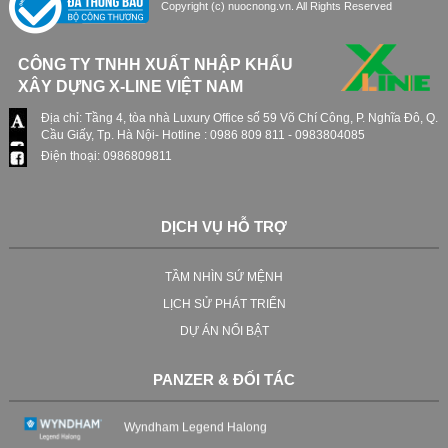
Copyright (c) nuocnong.vn. All Rights Reserved
Model: PZ-752HAP
Công xuất: 21.16 KW
Liên hệ
CÔNG TY TNHH XUẤT NHẬP KHẨU
XÂY DỰNG X-LINE VIỆT NAM
Máy nước nóng bơm nhiệt PANZER PZ-
Địa chỉ: Tầng 4, tòa nhà Luxury Office số 59 Võ Chí Công, P. Nghĩa Đô, Q.
316KA
Cầu Giấy, Tp. Hà Nội- Hotline : 0986 809 811 - 0983804085
Model: PZ-316KA
Điện thoại: 0986809811
Công xuất: 26.36 KW
Liên hệ
DỊCH VỤ HỖ TRỢ
Máy nước nóng bơm nhiệt PANZER PZ-
VPBANK
660HAP
TẦM NHÌN SỨ MỆNH
Model: PZ-660HAP
LỊCH SỬ PHÁT TRIỂN
Công xuất: 19.00 KW
VINACONEX
Liên hệ
DỰ ÁN NỔI BẬT
PANZER & ĐỐI TÁC
BẮC VIỆT CONSTRUCTION
Máy nước nóng bơm nhiệt PANZER PZ-
330HAP
Wyndham Legend Halong
Model: PZ-330HAP