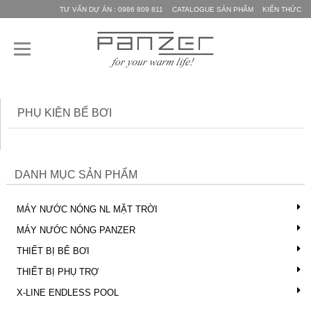
TƯ VẤN DỰ ÁN : 0986 809 811
CATALOGUE SẢN PHẨM
KIẾN THỨC
PHỤ KIỆN BỂ BƠI
DANH MỤC SẢN PHẨM
MÁY NƯỚC NÓNG NL MẶT TRỜI
MÁY NƯỚC NÓNG PANZER
THIẾT BỊ BỂ BƠI
THIẾT BỊ PHỤ TRỢ
X-LINE ENDLESS POOL
X-SPORT 6.0