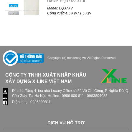
Model: EQ37XV
Công xuất: 4.5 KW / 1.5 KW
Liên hệ
Máy nước nóng bơm nhiệt PANZER PZ-
752HAP
Model: PZ-752HAP
Copyright (c) nuocnong.vn. All Rights Reserved
Công xuất: 21.16 KW
Liên hệ
CÔNG TY TNHH XUẤT NHẬP KHẨU
Máy nước nóng bơm nhiệt PANZER PZ-
XÂY DỰNG X-LINE VIỆT NAM
316KA
Địa chỉ: Tầng 4, tòa nhà Luxury Office số 59 Võ Chí Công, P. Nghĩa Đô, Q.
Cầu Giấy, Tp. Hà Nội- Hotline : 0986 809 811 - 0983804085
Model: PZ-316KA
Công xuất: 26.36 KW
Điện thoại: 0986809811
Liên hệ
Máy nước nóng bơm nhiệt PANZER PZ-
DỊCH VỤ HỖ TRỢ
660HAP