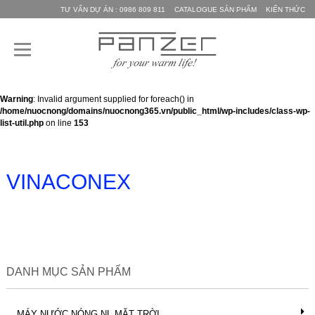
TƯ VẤN DỰ ÁN : 0986 809 811
CATALOGUE SẢN PHẨM
KIẾN THỨC
Warning
: Invalid argument supplied for foreach() in
/home/nuocnong/domains/nuocnong365.vn/public_html/wp-includes/class-wp-
list-util.php
on line
153
VINACONEX
DANH MỤC SẢN PHẨM
MÁY NƯỚC NÓNG NL MẶT TRỜI