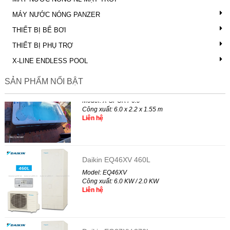
MÁY NƯỚC NÓNG PANZER
THIẾT BỊ BỂ BƠI
THIẾT BỊ PHỤ TRỢ
X-LINE ENDLESS POOL
SẢN PHẨM NỔI BẬT
X-SPORT 6.0
Model: X-SPORT 6.0
Công xuất: 6.0 x 2.2 x 1.55 m
Liên hệ
Daikin EQ46XV 460L
Model: EQ46XV
Công xuất: 6.0 KW / 2.0 KW
Liên hệ
Daikin EQ37XV 370L