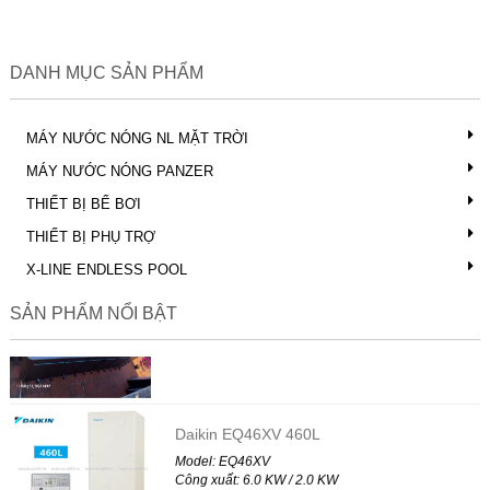
DANH MỤC SẢN PHẨM
MÁY NƯỚC NÓNG NL MẶT TRỜI
MÁY NƯỚC NÓNG PANZER
THIẾT BỊ BỂ BƠI
THIẾT BỊ PHỤ TRỢ
X-SPORT 6.0
X-LINE ENDLESS POOL
Model: X-SPORT 6.0
Công xuất: 6.0 x 2.2 x 1.55 m
SẢN PHẨM NỔI BẬT
Liên hệ
Daikin EQ46XV 460L
Model: EQ46XV
Công xuất: 6.0 KW / 2.0 KW
Liên hệ